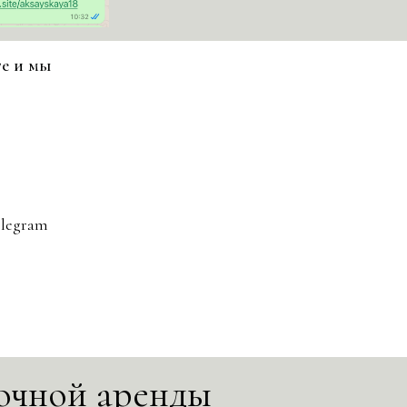
е и мы
elegram
очной аренды