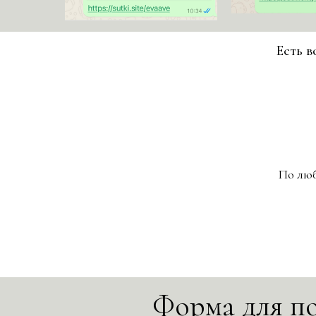
Есть в
По люб
Форма для п