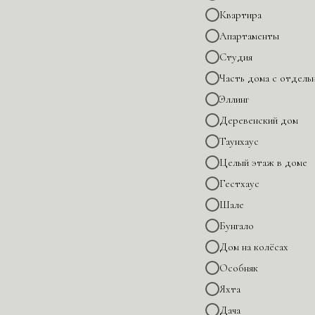
Квартира
Апартаменты
Студия
Часть дома с отдель
Эллинг
Деревенский дом
Таунхаус
Целый этаж в доме
Гестхаус
Шале
Бунгало
Дом на колёсах
Особняк
Яхта
Дача