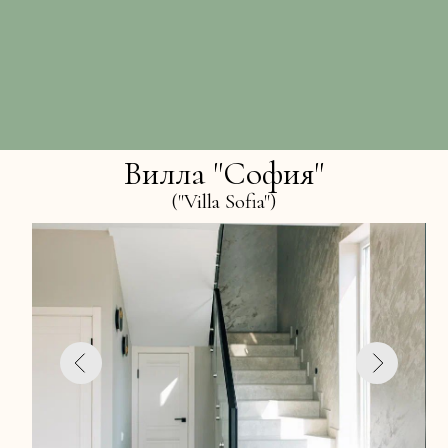
Вилла "София"
("Villa Sofia")
посуточная аренда для отдыха
в горах ЛагоНаки
Республика Адыгея, Майкопский район,