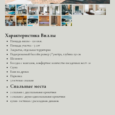
Характеристика Виллы
Площадь виллы - 120 кв.м.
Площадь участка - 5 сот
Закрытая, отдельная территория
Подогреваемый бассейн размер 7*3 метра, глубина 150 см
Шезлонги
Беседка с мангалом, комфортное количество посадочных мест- 10
Сауна
Баня на дровах
Парковка
3 гостевые спальни
Спальные места
2 спальни с двуспальными кроватями
1 спальня с двумя односпальными кроватями
кухня- гостиная с раскладным диваном