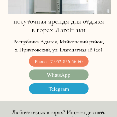
х. Причтовский, ул. Благодатная 18 (20)
Phone +7-952-856-56-60
WhatsApp
Telegram
909-443-71-09
atsApp
Любите отдых в горах? Ищете где снять