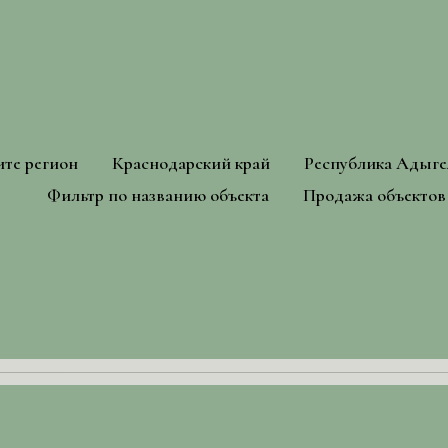
те регион
Краснодарский край
Республика Адыге
Фильтр по названию объекта
Продажа объектов