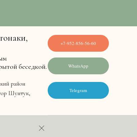
гонаки,
+7-952-856-56-60
ным
рытой беседкой.
WhatsApp
ский район
Telegram
утор Шунтук,