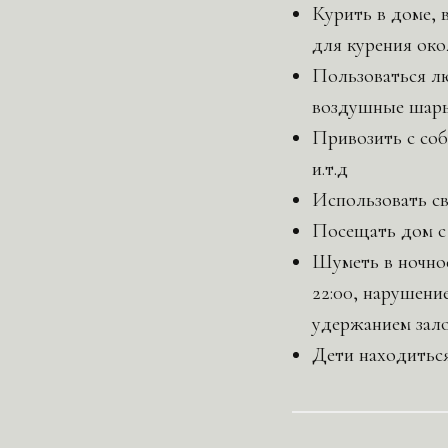
Курить в доме, в
для курения око
Пользоваться лю
воздушные шары 
Привозить с соб
и.т.д
Использовать св
Посещать дом с
Шуметь в ночно
22:00, нарушени
удержанием зало
Дети находиться