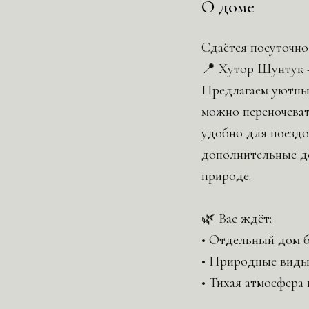
О доме
Сдаётся посуточн
📍 Хутор Шунтук —
Предлагаем уютный
можно переночеват
удобно для поездо
дополнительные до
природе.
🌿 Вас ждёт:
• Отдельный дом б
• Природные виды
• Тихая атмосфера