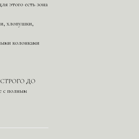
для этого есть зона
ни, хлопушки,
ьными колонками
ать СТРОГО ДО
е с полным