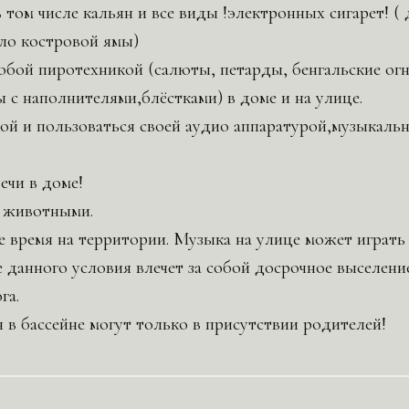
 том числе кальян и все виды !электронных сигарет! ( 
ло костровой ямы)
бой пиротехникой (салюты, петарды, бенгальские ог
с наполнителями,блёстками) в доме и на улице.
ой и пользоваться своей аудио аппаратурой,музыкал
ечи в доме!
 животными.
е время на территории. Музыка на улице может игр
е данного условия влечет за собой досрочное выселени
га.
 в бассейне могут только в присутствии родителей!