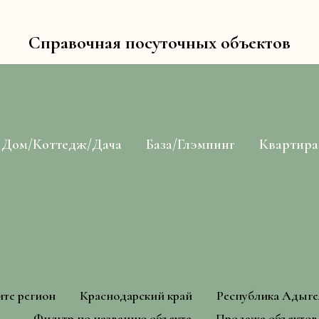
Справочная посуточных объектов
Дом/Коттедж/Дача
База/Глэмпинг
Квартира
те регион
Краснодарский край
Республика Адыге
Фильтр по названию объекта
Продажа объектов