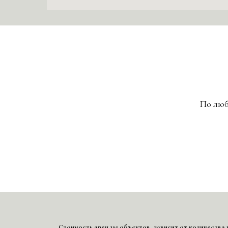
По люб
Стоимость аренды объектов, зависит от количества г