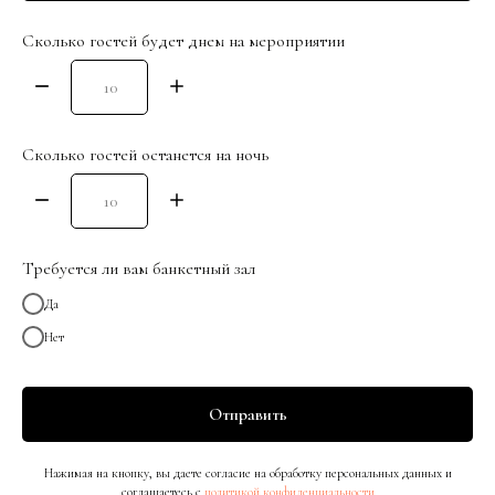
Сколько гостей будет днем на мероприятии
Telegram
Сколько гостей останется на ночь
Требуется ли вам банкетный зал
Да
Нет
В живописном месте в пригороде г. Краснодара,
сдается посуточно
и на дневную аренду дом в средиземноморском
Отправить
стиле, с террасой и теплым бассейном
Нажимая на кнопку, вы даете согласие на обработку персональных данных и
соглашаетесь c
политикой конфиденциальности