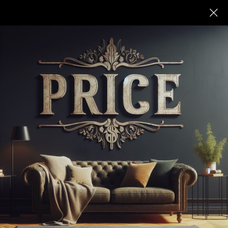
Справочная посуточных объектов
Дом/Коттедж/Дача
База/Глэмпинг
Квартира
"Резиденция"