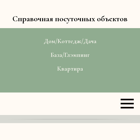
Справочная посуточных объектов
Дом/Коттедж/Дача
База/Глэмпинг
Квартира