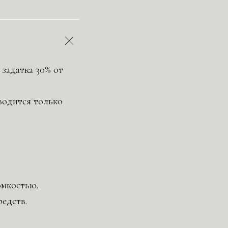
 задатка 30% от
зводится только
омкостью.
редств.