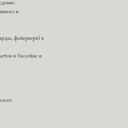
едение.
анного в
арды, фейерверк) в
етов в бассейне и
алога.