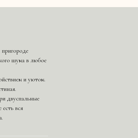
в пригороде
кого шума в любое
ойствием и уютом.
тиная.
три двуспальные
 есть вся
а.